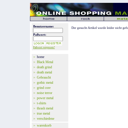
Benutzername:
Der gesucht Artikel wurde leider nicht gef
Paßwort:
Paßwort vergessen?
home
Black Metal
death grind
death metal
Gebraucht
gothic metal
grind core
noise terror
power metal
t-shirts
thrash metal
true metal
verschiedene
warenkorb