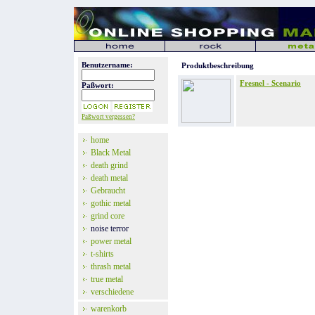
Benutzername:
Produktbeschreibung
Fresnel - Scenario
Paßwort:
Paßwort vergessen?
home
Black Metal
death grind
death metal
Gebraucht
gothic metal
grind core
noise terror
power metal
t-shirts
thrash metal
true metal
verschiedene
warenkorb