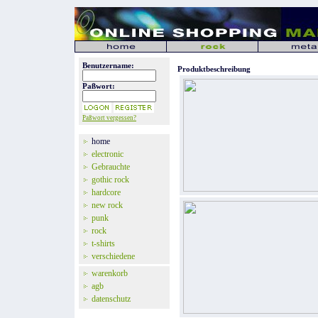
Benutzername:
Produktbeschreibung
Paßwort:
Paßwort vergessen?
home
electronic
Gebrauchte
gothic rock
hardcore
new rock
punk
rock
t-shirts
verschiedene
warenkorb
agb
datenschutz