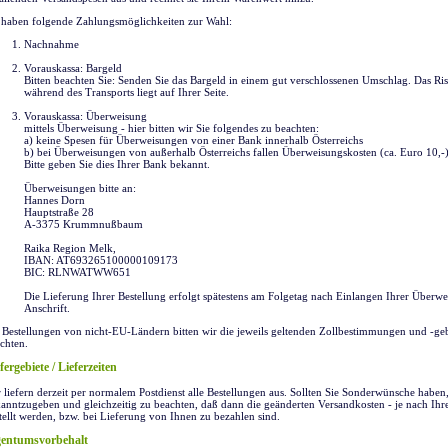
 haben folgende Zahlungsmöglichkeiten zur Wahl:
Nachnahme
Vorauskassa: Bargeld
Bitten beachten Sie: Senden Sie das Bargeld in einem gut verschlossenen Umschlag. Das Ris
während des Transports liegt auf Ihrer Seite.
Vorauskassa: Überweisung
mittels Überweisung - hier bitten wir Sie folgendes zu beachten:
a) keine Spesen für Überweisungen von einer Bank innerhalb Österreichs
b) bei Überweisungen von außerhalb Österreichs fallen Überweisungskosten (ca. Euro 10,-)
Bitte geben Sie dies Ihrer Bank bekannt.
Überweisungen bitte an:
Hannes Dorn
Hauptstraße 28
A-3375 Krummnußbaum
Raika Region Melk,
IBAN: AT693265100000109173
BIC: RLNWATWW651
Die Lieferung Ihrer Bestellung erfolgt spätestens am Folgetag nach Einlangen Ihrer Überw
Anschrift.
 Bestellungen von nicht-EU-Ländern bitten wir die jeweils geltenden Zollbestimmungen und -g
chten.
fergebiete / Lieferzeiten
 liefern derzeit per normalem Postdienst alle Bestellungen aus. Sollten Sie Sonderwünsche haben, 
anntzugeben und gleichzeitig zu beachten, daß dann die geänderten Versandkosten - je nach I
tellt werden, bzw. bei Lieferung von Ihnen zu bezahlen sind.
gentumsvorbehalt