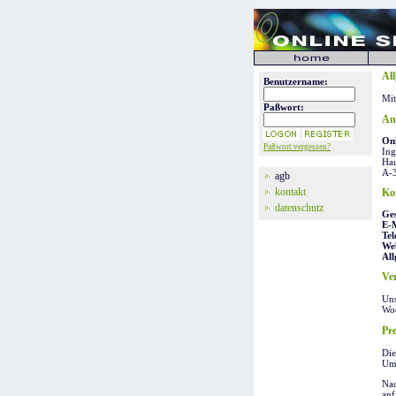
Al
Benutzername:
Mit
Paßwort:
An
Onl
Paßwort vergessen?
Ing
Hau
A-
agb
kontakt
Ko
datenschutz
Ges
E-M
Tel
Web
All
Ve
Uns
Woc
Pr
Die
Ums
Nac
anf