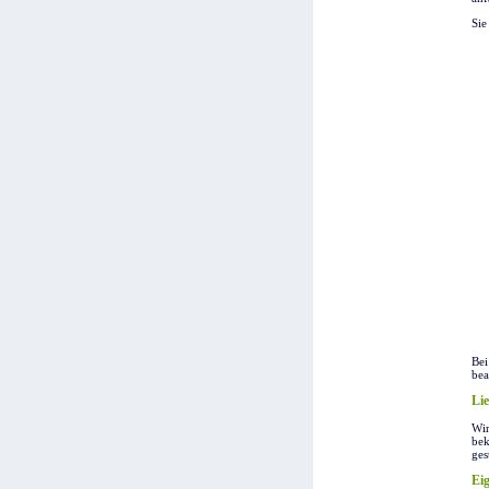
Sie
Bei
bea
Lie
Wir
bek
ges
Ei