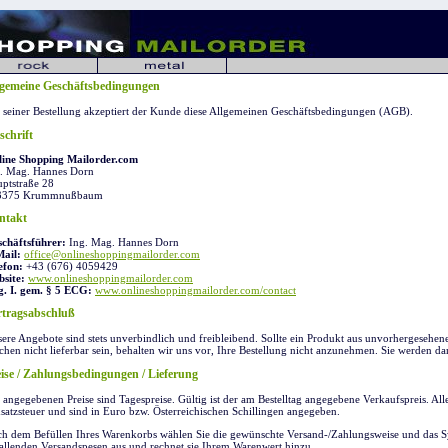
lgemeine Geschäftsbedingungen
 seiner Bestellung akzeptiert der Kunde diese Allgemeinen Geschäftsbedingungen (AGB).
schrift
ine Shopping Mailorder.com
. Mag. Hannes Dorn
ptstraße 28
3375 Krummnußbaum
ntakt
chäftsführer:
Ing. Mag. Hannes Dorn
ail:
office@onlineshoppingmailorder.com
efon:
+43 (676) 4059429
site:
www.onlineshoppingmailorder.com
g. I. gem. § 5 ECG:
www.onlineshoppingmailorder.com/contact
rtragsabschluß
ere Angebote sind stets unverbindlich und freibleibend. Sollte ein Produkt aus unvorhergesehe
hen nicht lieferbar sein, behalten wir uns vor, Ihre Bestellung nicht anzunehmen. Sie werden da
eise / Zahlungsbedingungen / Lieferung
 angegebenen Preise sind Tagespreise. Gültig ist der am Bestelltag angegebene Verkaufspreis. Alle 
atzsteuer und sind in Euro bzw. Österreichischen Schillingen angegeben.
h dem Befüllen Ihres Warenkorbs wählen Sie die gewünschte Versand-/Zahlungsweise und das Sy
allenden Versandspesen aus und rechnet sie Ihrem Warenwert hinzu.